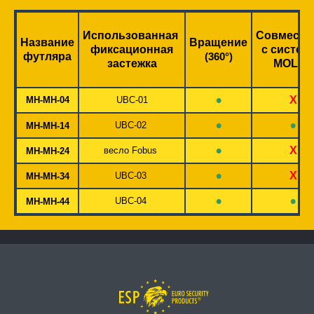
Использованная
Совмест
Название
Вращение
фиксационная
с систем
футляра
(360°)
застежка
MOLLE
•
X
MH-MH-04
UBC-01
•
•
UBC-02
MH-MH-14
•
X
весло Fobus
MH-MH-24
•
X
UBC-03
MH-MH-34
•
•
UBC-04
MH-MH-44