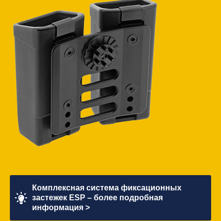
Комплексная система фиксационных
застежек ESP – более подробная
информация >