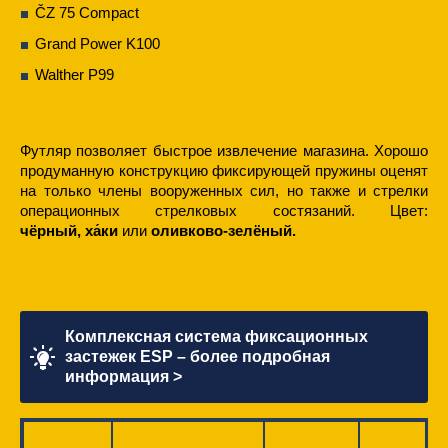
ČZ 75 Compact
Grand Power K100
Walther P99
Футляр позволяет быстрое извлечение магазина. Хорошо
продуманную конструкцию фиксирующей пружины оценят
на только члены вооруженных сил, но также и стрелки
операционных стрелковых состязаний.
Цвет:
чёрный,
ха́ки
или
оливково-зелёный
.
Комплексная система фиксационных
застежек ESP – более подробная
информация >