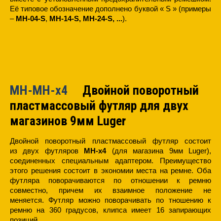
Её типовое обозначение дополнено буквой « S » (примеры
–
MH-04-S
,
MH-14-S,
MH-24-S, ...
).
MH-MH-x4
Двойной поворотный
пластмассовый футляр для двух
магазинов 9мм Luger
Двойной поворотный пластмассовый футляр состоит
из
двух
футляров
MH-x4
(для магазина 9мм Luger),
соединенных специальным адаптером. Преимущество
этого решения состоит в экономии места на ремне. Оба
футляра поворачиваются по отношении к ремню
совместно, причем их взаимное положение не
меняется.
Футляр можно поворачивать по тношению к
ремню на 360 градусов, клипса имеет 16 запирающих
позиций.