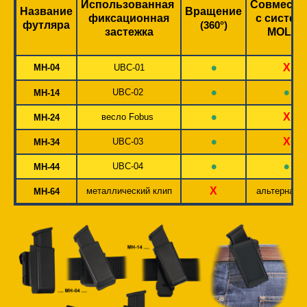
Использованная
Совмест
Название
Вращение
фиксационная
с систем
футляра
(360°)
застежка
MOLLE
•
X
MH-04
UBC-01
•
•
UBC-02
MH-14
•
X
весло Fobus
MH-24
•
X
UBC-03
MH-34
•
•
UBC-04
MH-44
X
металлический клип
альтернати
MH-64