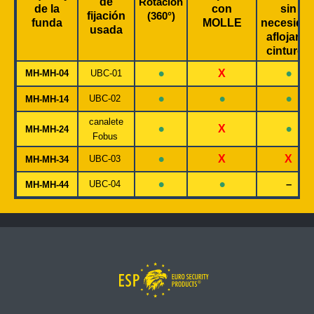
de
Rotación
de la
con
sin
fijación
(360°)
funda
MOLLE
necesida
usada
aflojar el
cinturón
•
•
X
MH-MH-04
UBC-01
•
•
•
UBC-02
MH-MH-14
canalete
•
•
X
MH-MH-24
Fobus
•
X
X
UBC-03
MH-MH-34
•
•
–
UBC-04
MH-MH-44