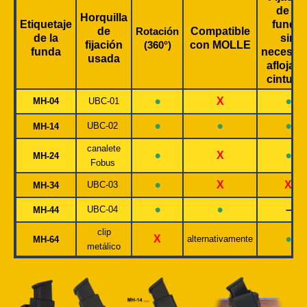
de la
Horquilla
Etiquetaje
funda
de
Rotación
Compatible
de la
sin
fijación
(360°)
con MOLLE
funda
necesid
usada
aflojar e
cinturó
•
•
X
MH-04
UBC-01
•
•
•
UBC-02
MH-14
canalete
•
•
X
MH-24
Fobus
•
X
X
UBC-03
MH-34
•
•
–
UBC-04
MH-44
clip
•
X
alternativamente
MH-64
metálico