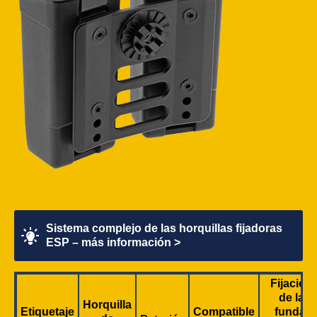
Sistema complejo de las horquillas fijadoras
ESP – más información >
Fijación
de la
Horquilla
Etiquetaje
Compatible
funda