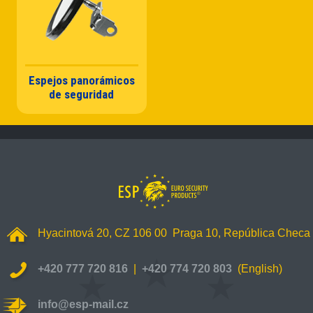
Espejos panorámicos
de seguridad
Hyacintová 20, CZ 106 00 Praga 10,
República Checa
+420 777 720 816
|
+420 774 720 803
(English)
info@esp-mail.cz