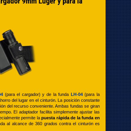
argador 9mm Luger y para la
04
(para el cargador) y de la funda
LH-04
(para la
horro del lugar en el cinturón. La posición constante
opción del recurso conveniente. Ambas fundas se giran
mpo. El adaptador facilita simplemente ajustar las
pecialmente permite la
puesta rápida de la funda en
unda al alcance de 360 grados contra el cinturón es