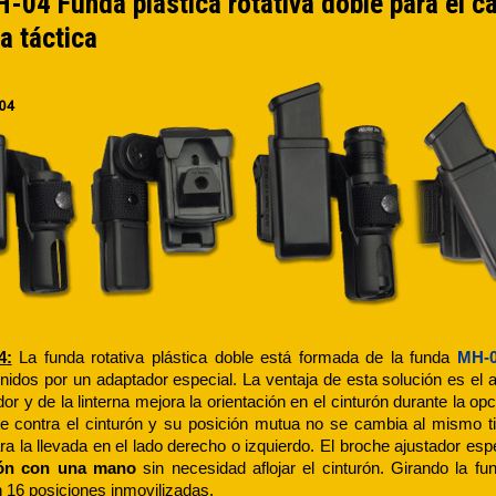
04 Funda plástica rotativa doble para el c
na táctica
4
:
La funda rotativa plástica doble está formada de la funda
MH-
 unidos por un adaptador especial. La ventaja de esta solución es el a
dor y de la linterna mejora la orientación en el cinturón durante la 
e contra el cinturón y su posición mutua no se cambia al mismo tie
ra la llevada en el lado derecho o izquierdo. El broche ajustador es
rón con una mano
sin necesidad aflojar el cinturón. Girando la f
n 16 posiciones inmovilizadas.