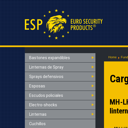
Bastones expandibles
Home
Fund
Linternas de Spray
Carg
Sprays defensivos
Esposas
Escudos policiales
MH-LHU
Electro-shocks
linter
Linternas
Cuchillos