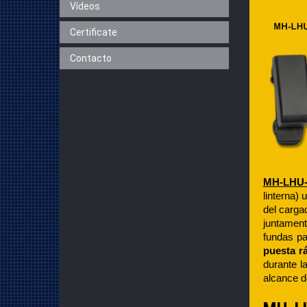
Vídeos
Certificate
Contacto
MH-LHU-
linterna)
del carga
juntament
fundas pa
puesta r
durante l
alcance d