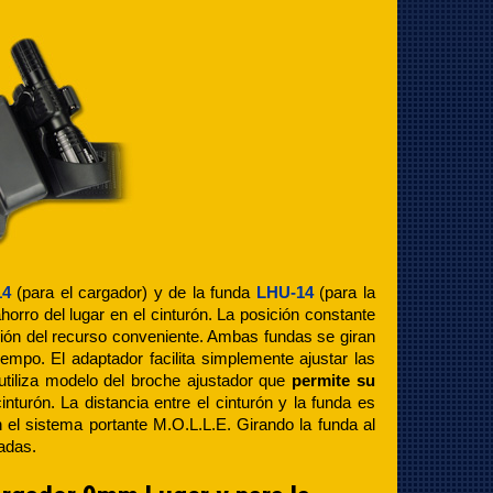
14
(para el cargador) y de la funda
LHU-14
(para la
horro del lugar en el cinturón. La posición constante
opción del recurso conveniente. Ambas fundas se giran
mpo. El adaptador facilita simplemente ajustar las
 utiliza modelo del broche ajustador que
permite su
inturón. La distancia entre el cinturón y la funda es
n el sistema portante M.O.L.L.E. Girando la funda al
adas.