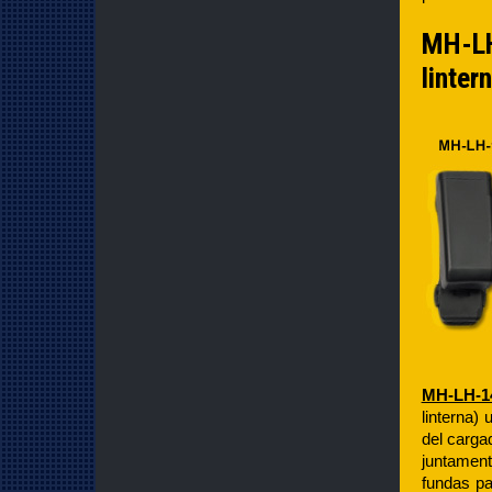
MH-LH-
linter
MH-LH-1
linterna)
del carga
juntament
fundas pa