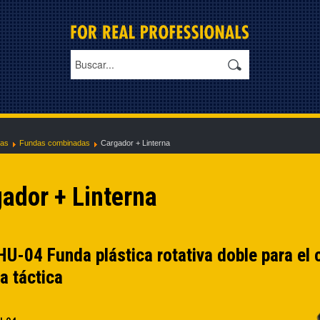
as
Fundas combinadas
Cargador + Linterna
ador + Linterna
-04 Funda plástica rotativa doble para el 
na táctica