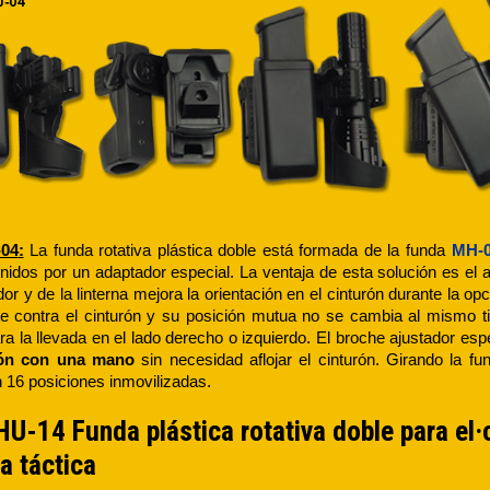
04
:
La funda rotativa plástica doble está formada de la funda
MH-
 unidos por un adaptador especial. La ventaja de esta solución es el a
dor y de la linterna mejora la orientación en el cinturón durante la 
e contra el cinturón y su posición mutua no se cambia al mismo tie
ra la llevada en el lado derecho o izquierdo. El broche ajustador es
rón con una mano
sin necesidad aflojar el cinturón. Girando la f
n 16 posiciones inmovilizadas.
-14 Funda plástica rotativa doble para el·
na táctica