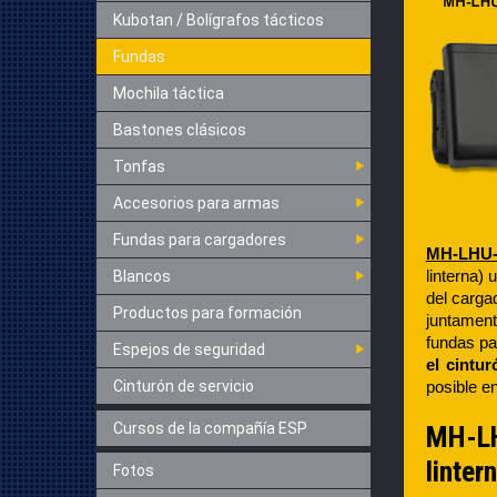
Kubotan / Bolígrafos tácticos
Fundas
Mochila táctica
Bastones clásicos
Tonfas
Accesorios para armas
Fundas para cargadores
MH-LHU-
linterna)
Blancos
del carga
Productos para formación
juntament
fundas pa
Espejos de seguridad
el cintu
Cinturón de servicio
posible e
Cursos de la compañía ESP
MH-LHU
linter
Fotos