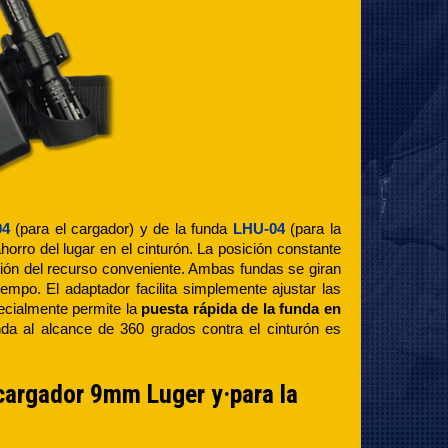
04
(para el cargador) y de la funda
LHU-04
(para la
horro del lugar en el cinturón. La posición constante
opción del recurso conveniente. Ambas fundas se giran
mpo. El adaptador facilita simplemente ajustar las
pecialmente permite la
puesta rápida de la funda en
unda al alcance de 360 grados contra el cinturón es
cargador 9mm Luger y·para la