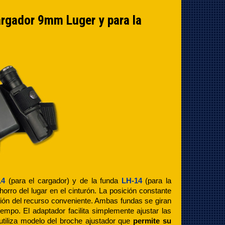
argador 9mm Luger y para la
14
(para el cargador) y de la funda
LH-14
(para la
horro del lugar en el cinturón. La posición constante
opción del recurso conveniente. Ambas fundas se giran
mpo. El adaptador facilita simplemente ajustar las
 utiliza modelo del broche ajustador que
permite su