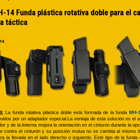
14 Funda plástica rotativa doble para el c
na táctica
4:
La funda rotativa plástica doble está formada de la funda
MH-
 unidos por un adaptador especial.La ventaja de esta solución es el a
dor y de la linterna mejora la orientación en el cinturón durante la 
e contra el cinturón y su posición mutua no se cambia al mismo tie
ra la llevada en el lado derecho o izquierdo. Este tipo de la funda