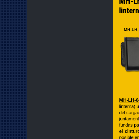
MH-LH-
linter
MH-LH-0
linterna)
del carga
juntament
fundas pa
el cintu
posible e