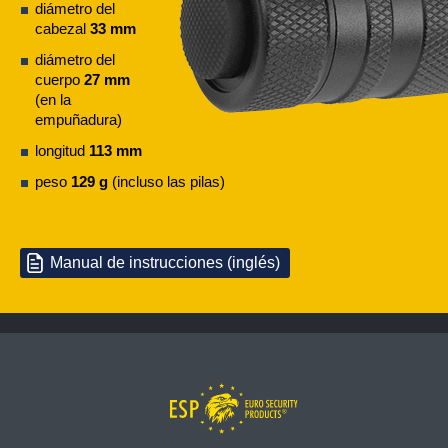
diámetro del
cabezal
33 mm
diámetro del
cuerpo
27 mm
(en la
empuñadura)
longitud
113 mm
peso
129 g
(incluso las pilas)
Manual de instrucciones (inglés)