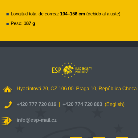
Longitud total de correa:
104–156 cm
(debido al ajuste)
Peso:
187 g
Hyacintová 20, CZ 106 00 Praga 10,
República Checa
+420 777 720 816
|
+420 774 720 803
(English)
info@esp-mail.cz