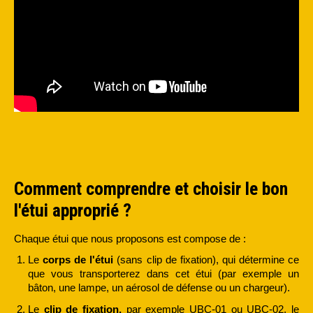
Comment comprendre et choisir le bon
l'étui approprié ?
Chaque étui que nous proposons est compose de :
Le
corps de l'étui
(sans clip de fixation), qui détermine ce
que vous transporterez dans cet étui (par exemple un
bâton, une lampe, un aérosol de défense ou un chargeur).
Le
clip de fixation,
par exemple UBC-01 ou UBC-02, le