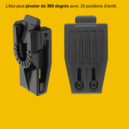
L’étui peut
pivoter de 360 degrés
avec 16 positions d’arrêt.