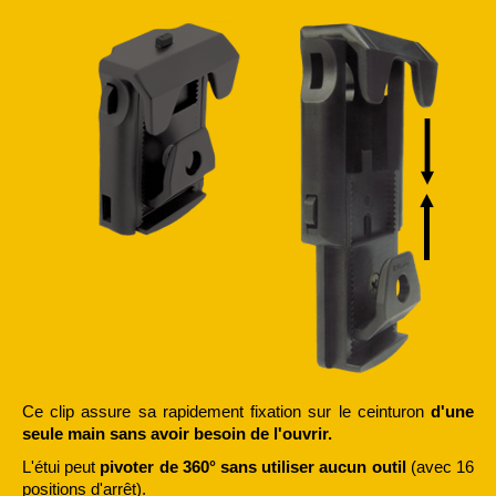
Ce clip assure sa rapidement fixation sur le ceinturon
d'une
seule main sans avoir besoin de l'ouvrir.
L'étui peut
pivoter de 360° sans utiliser aucun outil
(avec 16
positions d'arrêt).