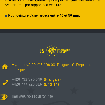
le seul clip de notre gamme qui
ne permet pas une rotation à
360°
de l'étui par rapport à la ceinture.
Pour ceinture d'une largeur
entre 45 et 50 mm.
Hyacintová 20, CZ 106 00 Prague 10, République
tchèque
+420 732 375 846
(
Français)
+420 777 720 816
(English)
jmd@euro-security.info