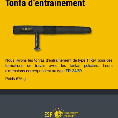
Tonfa d‘entraînement
Nous livrons les tonfas d’entraînement de type
TT-24
pour des
formations de travail avec les
tonfas policiers
. Leurs
dimensions correspondent au type
TR-24/59
.
Poids 676 g.