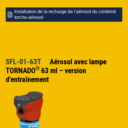
Installation de la recharge de l'aérosol du combiné
torche-aérosol
SFL-01-63T
Aérosol avec lampe
®
TORNADO
63 ml – version
d'entraînement