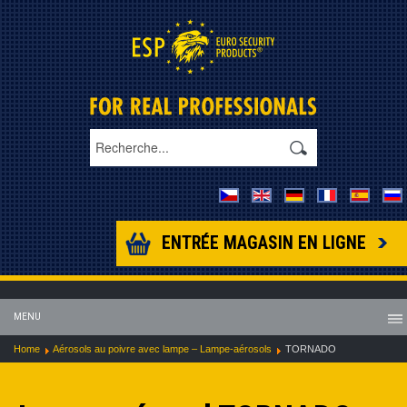
ENTRÉE MAGASIN EN LIGNE
MENU
Home
Aérosols au poivre avec lampe – Lampe-aérosols
TORNADO