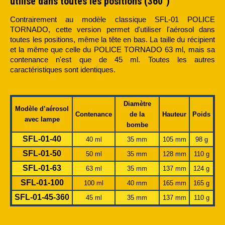
utilisé dans toutes les positions (360°)
Contrairement au modèle classique SFL-01 POLICE
TORNADO, cette version permet d'utiliser l'aérosol dans
toutes les positions, même la tête en bas. La taille du récipient
et la même que celle du POLICE TORNADO 63 ml, mais sa
contenance n'est que de 45 ml. Toutes les autres
caractéristiques sont identiques.
Diamètre
Modèle d’aérosol
Contenance
de
la
Hauteur
Poids
avec lampe
bombe
SFL-01-40
40 ml
35 mm
105 mm
98 g
SFL-01-50
50 ml
35 mm
128 mm
110 g
SFL-01-63
63 ml
35 mm
137 mm
124 g
SFL-01-100
100 ml
40 mm
165 mm
165 g
SFL-01-45-360
45 ml
35 mm
137 mm
110 g