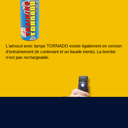
L'aérosol avec lampe TORNADO existe également en version
d'entraînement (le contenant et un liauide inerte). La bombe
n'est pas rechargeable.