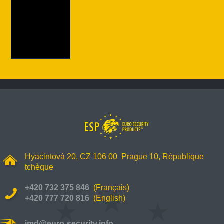
Hyacintová 20, CZ 106 00 Prague 10, République
tchèque
+420 732 375 846
(
Français)
+420 777 720 816
(English)
jmd@euro-security.info