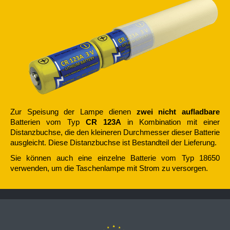
Zur Speisung der Lampe dienen
zwei nicht aufladbare
Batterien vom Typ
CR 123A
in Kombination mit einer
Distanzbuchse, die den kleineren Durchmesser dieser Batterie
ausgleicht. Diese Distanzbuchse ist Bestandteil der Lieferung.
Sie können auch eine einzelne Batterie vom Typ 18650
verwenden, um die Taschenlampe mit Strom zu versorgen.