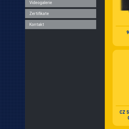
Videogalerie
Zertifikate
Kontakt
9
CZ S