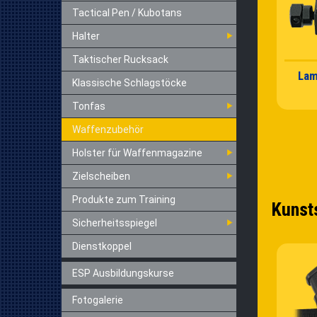
Tactical Pen / Kubotans
Halter
Taktischer Rucksack
La
Klassische Schlagstöcke
Tonfas
Waffenzubehör
Holster für Waffenmagazine
Zielscheiben
Produkte zum Training
Kunst
Sicherheitsspiegel
Dienstkoppel
ESP Ausbildungskurse
Fotogalerie