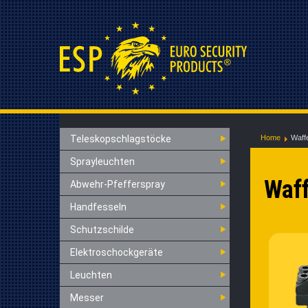
Teleskopschlagstöcke
Home
Waff
Sprayleuchten
Waf
Abwehr-Pfefferspray
Handfesseln
Schutzschilde
Elektroschockgeräte
Leuchten
Messer