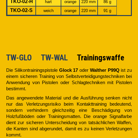
TKO-02-H
hart
orange
220 mm
86 g
TKO-02-S
weich
orange
220 mm
91 g
TW-GLO
TW-WAL
Trainingswaffe
Die Silikontrainingspistole
Glock 17
oder
Walther P99Q
ist zu
einem sicheren Training von Selbstverteidigungstechniken bei
Anwendung von Pistolen oder Schlagtechniken mit Pistolen
bestimmt.
Das angewendete Material und die Ausführung senken nicht
nur das Verletzungsrisiko beim Kontakttraining bedeutend,
sondern verhindern gleichzeitig eine Beschädigung von
Holzfußböden oder Trainingsmatten. Die orange Signalfarbe
dient zur sicheren Unterscheidung von tatsächlichen Waffen,
die Kanten sind abgerundet, damit es zu keinen Verletzungen
kommt.