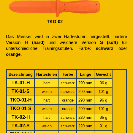
TKO-02
Das Messer wird in zwei Härtestufen hergestellt: härtere
Version
H (hard)
und weichere Version
S (soft)
für
unterschiedliche Trainingsstufen. Farbe:
schwarz
oder
orange.
Bezeichnung
Härtestufen
Farbe
Länge
Gewicht
TK-01-H
hart
schwarz
290 mm
96 g
TK-01-S
weich
schwarz
290 mm
101 g
TKO-01-H
hart
orange
290 mm
96 g
TKO-01-S
weich
orange
290 mm
101 g
TK-02-H
hart
schwarz
220 mm
86 g
TK-02-S
weich
schwarz
220 mm
91 g