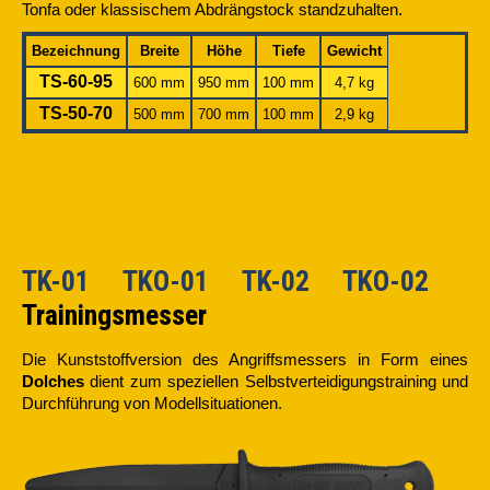
Tonfa oder klassischem Abdrängstock standzuhalten.
Bezeichnung
Breite
Höhe
Tiefe
Gewicht
TS-60-95
600 mm
950 mm
100 mm
4,7 kg
TS-50-70
500 mm
700 mm
100 mm
2,9 kg
TK-01 TKO-01 TK-02 TKO-02
Trainingsmesser
Die Kunststoffversion des Angriffsmessers in Form eines
Dolches
dient zum speziellen Selbstverteidigungstraining und
Durchführung von Modellsituationen.