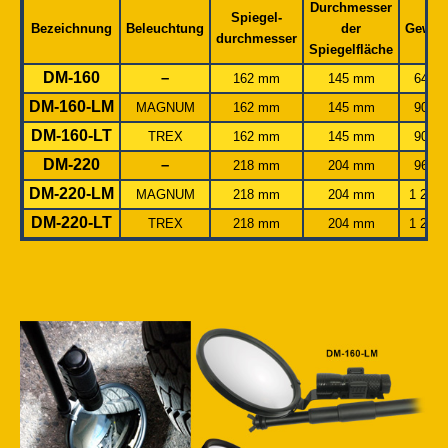
Durchmesser
Spiegel-
Bezeichnung
Beleuchtung
der
Gewich
durchmesser
Spiegelfläche
DM-160
–
162 mm
145 mm
640 g
DM-160-LM
MAGNUM
162 mm
145 mm
900 g
DM-160-LT
TREX
162 mm
145 mm
900 g
DM-220
–
218 mm
204 mm
965 g
DM-220-LM
MAGNUM
218 mm
204 mm
1 225 
DM-220-LT
TREX
218 mm
204 mm
1 225 