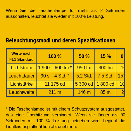
Wenn Sie die Taschenlampe für mehr als 2 Sekunden
ausschalten, leuchtet sie wieder mit 100% Leistung.
Beleuchtungsmodi und deren Spezifikationen
Werte nach
100 %
50 %
15 %
0,5 
FL1-Standard
Lichtstrom
1 900 – 600 lm *
950 lm
300 lm
10 l
Leuchtdauer
90 s – 4 Std. *
5,2 Std.
7,5 Std.
157 St
Lichtstärke
11 175 cd
5 300 cd
1 800 cd
100 
Leuchtweite
211 m
146 m
85 m
20 
* Die Taschenlampe ist mit einem Schutzsystem ausgestattet,
das eine Überhitzung verhindert. Wenn sie länger als 90
Sekunden mit 100 % Leistung betrieben wird, beginnt die
Lichtleistung allmählich abzunehmen.