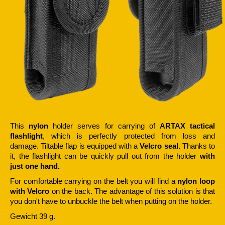
This
nylon
holder serves for carrying of
ARTAX tactical
flashlight
, which is perfectly protected from loss and
damage. Tiltable flap is equipped with
a
Velcro seal.
Thanks to
it, the flashlight can be quickly pull out from the holder
with
just one hand.
For comfortable carrying on the belt you will find a
nylon loop
with Velcro
on the back. The advantage of this solution is that
you don't have to unbuckle the belt when putting on the holder.
Gewicht 39 g.