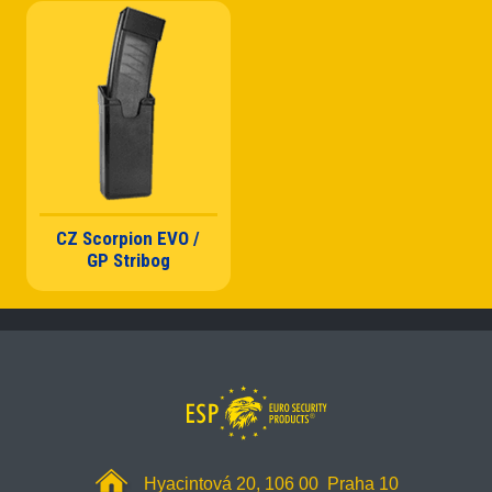
CZ Scorpion EVO /
GP Stribog
Hyacintová 20, 106 00 Praha 10