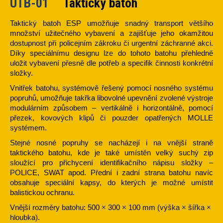
UTB-01
Taktický batoh
Taktický batoh ESP umožňuje snadný transport většího
množství užitečného vybavení a zajišťuje jeho okamžitou
dostupnost při policejním zákroku či urgentní záchranné akci.
Díky speciálnímu designu lze do tohoto batohu přehledně
uložit vybavení přesně dle potřeb a specifik činnosti konkrétní
složky.
Vnitřek batohu, systémově řešený pomocí nosného systému
popruhů, umožňuje takřka libovolné upevnění zvolené výstroje
modulárním způsobem – vertikálně i horizontálně, pomocí
přezek, kovových klipů či pouzder opatřených MOLLE
systémem.
Stejné nosné popruhy se nacházejí i na vnější straně
taktického batohu, kde je také umístěn velký suchý zip
sloužící pro přichycení identifikačního nápisu složky –
POLICE, SWAT apod. Přední i zadní strana batohu navíc
obsahuje speciální kapsy, do kterých je možné umístit
balistickou ochranu.
Vnější rozměry batohu: 500 × 300 × 100 mm (výška × šířka ×
hloubka).