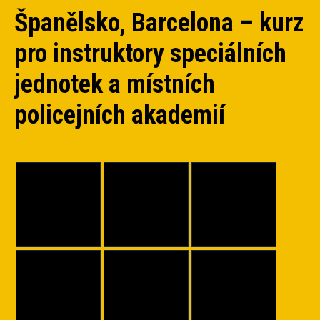
Španělsko, Barcelona – kurz
pro instruktory speciálních
jednotek a místních
policejních akademií