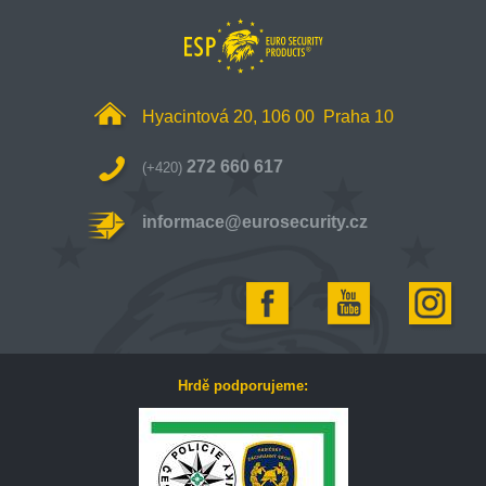
Hyacintová 20, 106 00 Praha 10
272 660 617
(+420)
informace@eurosecurity.cz
Hrdě podporujeme: