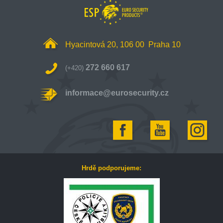
Hyacintová 20, 106 00 Praha 10
272 660 617
(+420)
informace@eurosecurity.cz
Hrdě podporujeme: