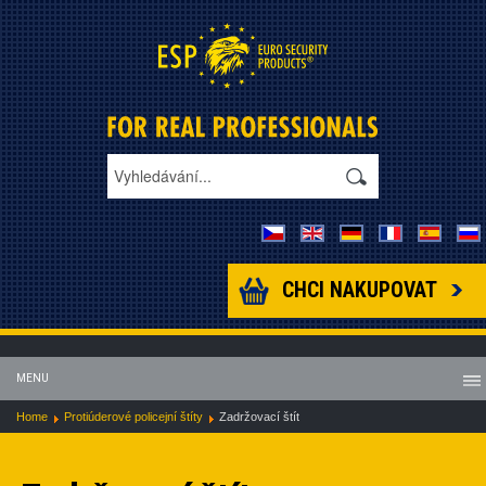
CHCI NAKUPOVAT
MENU
Home
Protiúderové policejní štíty
Zadržovací štít