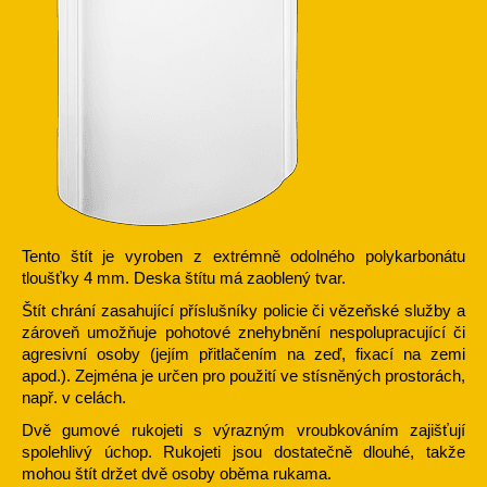
Tento štít je vyroben z extrémně odolného polykarbonátu
tloušťky 4 mm. Deska štítu má zaoblený tvar.
Štít chrání zasahující příslušníky policie či vězeňské služby a
zároveň umožňuje pohotové znehybnění nespolupracující či
agresivní osoby (jejím přitlačením na zeď, fixací na zemi
apod.). Zejména je určen pro použití ve stísněných prostorách,
např. v celách.
Dvě gumové rukojeti s výrazným vroubkováním zajišťují
spolehlivý úchop. Rukojeti jsou dostatečně dlouhé, takže
mohou štít držet dvě osoby oběma rukama.