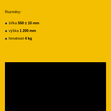
Rozměry:
šířka
550 ± 10 mm
výška
1 200 mm
hmotnost
4 kg