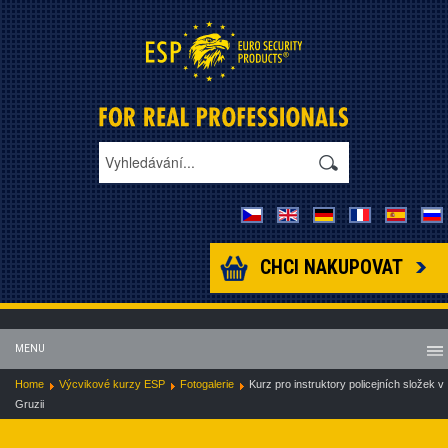
CHCI NAKUPOVAT
MENU
Home
Výcvikové kurzy ESP
Fotogalerie
Kurz pro instruktory policejních složek v
Gruzii