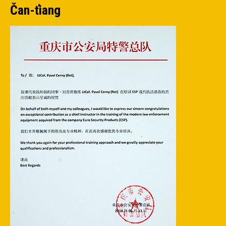
Čan-ťiang