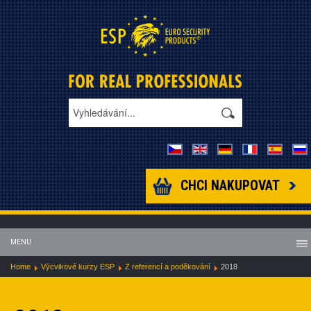
CHCI NAKUPOVAT
MENU
Home
Výcvikové kurzy ESP
Z referencí a poděkování
2018