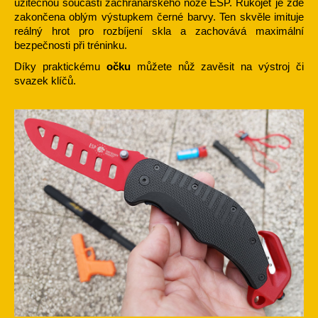
užitečnou součástí záchranářského nože ESP. Rukojeť je zde
zakončena oblým výstupkem černé barvy. Ten skvěle imituje
reálný hrot pro rozbíjení skla a zachovává maximální
bezpečnosti při tréninku.
Díky praktickému
očku
můžete nůž zavěsit na výstroj či
svazek klíčů.