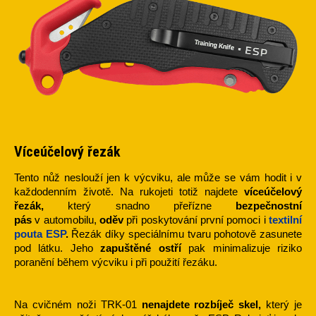
Víceúčelový řezák
Tento nůž neslouží jen k výcviku, ale může se vám hodit i v
každodenním životě. Na rukojeti totiž najdete
víceúčelový
řezák,
který snadno přeřízne
bezpečnostní
pás
v automobilu,
oděv
při poskytování první pomoci i
textilní
pouta ESP
.
Řezák díky speciálnímu tvaru pohotově zasunete
pod látku. Jeho
zapuštěné ostří
pak minimalizuje riziko
poranění během výcviku i při použití řezáku.
Na cvičném noži TRK-01
nenajdete rozbíječ skel,
který je