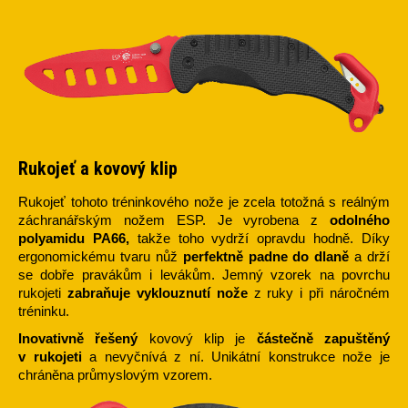
Rukojeť a kovový klip
Rukojeť tohoto tréninkového nože je zcela totožná s reálným
záchranářským nožem ESP. Je vyrobena z
odolného
polyamidu PA66,
takže toho vydrží opravdu hodně. Díky
ergonomickému tvaru nůž
perfektně padne do dlaně
a drží
se dobře pravákům i levákům. Jemný vzorek na povrchu
rukojeti
zabraňuje vyklouznutí nože
z ruky i při náročném
tréninku.
Inovativně řešený
kovový klip je
částečně zapuštěný
v rukojeti
a nevyčnívá z ní. Unikátní konstrukce nože je
chráněna průmyslovým vzorem.