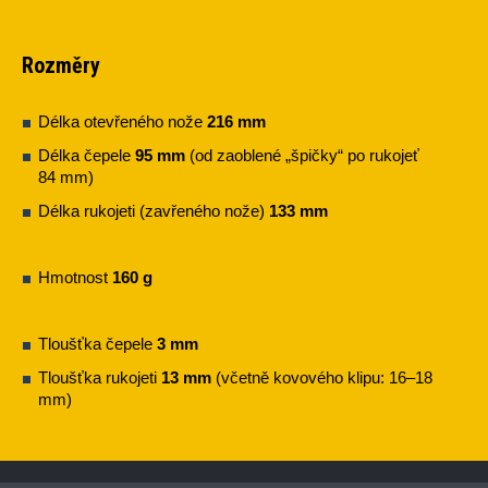
Rozměry
Délka otevřeného nože
216 mm
Délka čepele
95 mm
(od zaoblené „špičky“ po rukojeť
84 mm)
Délka rukojeti (zavřeného nože)
133 mm
Hmotnost
160 g
Tloušťka čepele
3 mm
Tloušťka rukojeti
13 mm
(včetně kovového klipu: 16–18
mm)