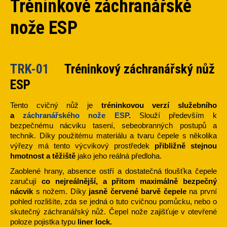
Tréninkové záchranářské
nože ESP
TRK-01
Tréninkový záchranářský nůž
ESP
Tento cvičný nůž je
tréninkovou verzí služebního
a
záchranářského nože ESP
.
Slouží především k
bezpečnému nácviku tasení, sebeobranných postupů a
technik. Díky použitému materiálu a tvaru čepele s několika
výřezy má tento výcvikový prostředek
přibližně stejnou
hmotnost a těžiště
jako jeho reálná předloha.
Zaoblené hrany, absence ostří a dostatečná tloušťka čepele
zaručují
co nejreálnější, a přitom maximálně bezpečný
nácvik
s nožem. Díky
jasně červené barvě čepele
na první
pohled rozlišíte, zda se jedná o tuto cvičnou pomůcku, nebo o
skutečný záchranářský nůž. Čepel nože zajišťuje v otevřené
poloze pojistka typu
liner lock.