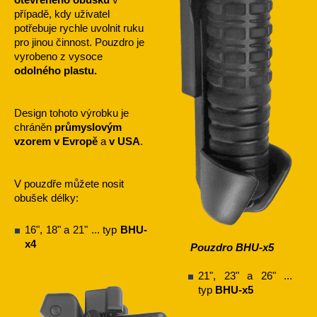
případě, kdy uživatel
potřebuje rychle uvolnit ruku
pro jinou činnost. Pouzdro je
vyrobeno z vysoce
odolného plastu.
Design tohoto výrobku je
chráněn
průmyslovým
vzorem v Evropě
a
v USA
.
V pouzdře můžete nosit
obušek délky:
16ʺ, 18ʺ a 21ʺ ... typ
BHU-
x4
Pouzdro BHU-x5
21ʺ, 23ʺ a 26ʺ ...
typ
BHU-x5