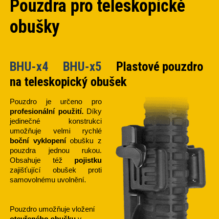
Pouzdra pro teleskopické
obušky
BHU-x4 BHU-x5
Plastové pouzdro
na teleskopický obušek
Pouzdro je určeno pro
profesionální použití.
Díky
jedinečné konstrukci
umožňuje velmi rychlé
boční vyklopení
obušku z
pouzdra jednou rukou.
Obsahuje též
pojistku
zajišťující obušek proti
samovolnému uvolnění.
Pouzdro umožňuje vložení
otevřeného obušku
v