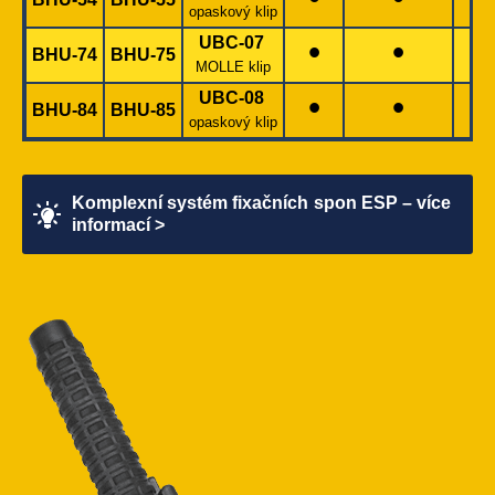
opaskový klip
•
•
UBC-07
BHU-74
BHU-75
MOLLE klip
•
•
UBC-08
BHU-84
BHU-85
opaskový klip
Komplexní systém fixačních spon ESP – více
informací >