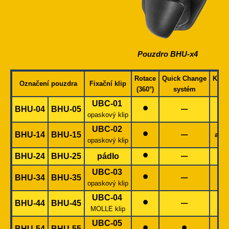
Pouzdro BHU-x4
Rotace
Quick Change
Komp
Označení pouzdra
Fixační klip
(360°)
systém
s 
•
UBC-01
–
BHU-04
BHU-05
opaskový klip
•
UBC-02
–
BHU-14
BHU-15
alte
opaskový klip
•
–
BHU-24
BHU-25
pádlo
•
UBC-03
–
BHU-34
BHU-35
opaskový klip
•
UBC-04
–
BHU-44
BHU-45
MOLLE klip
•
•
UBC-05
BHU-54
BHU-55