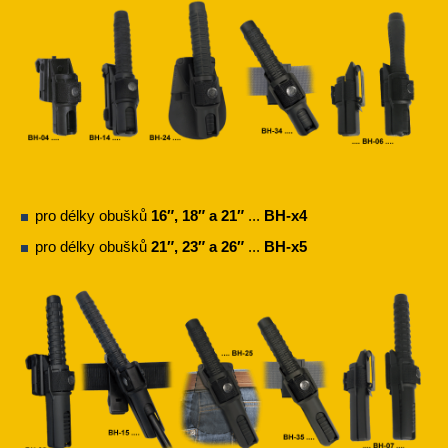
pro délky obušků
16″, 18″ a 21″
...
BH-x4
pro délky obušků
21″, 23″ a 26″
...
BH-x5