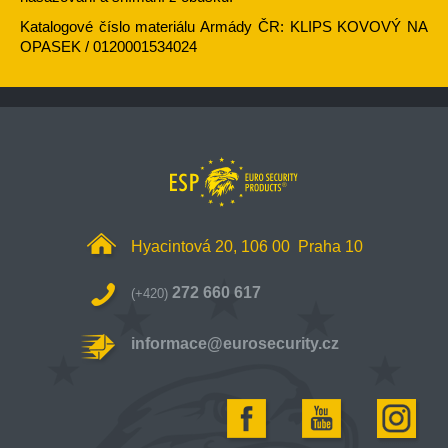
Katalogové číslo materiálu Armády ČR: KLIPS KOVOVÝ NA
OPASEK / 0120001534024
Hyacintová 20, 106 00 Praha 10
272 660 617
(+420)
informace@eurosecurity.cz