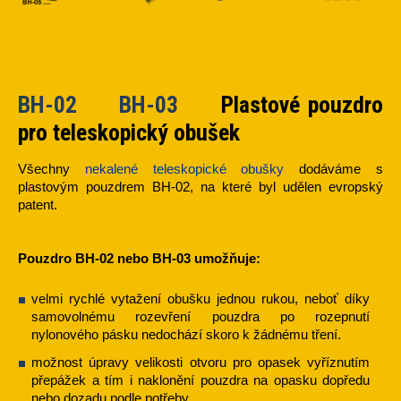
BH-02 BH-03
Plastové pouzdro
pro teleskopický obušek
Všechny
nekalené teleskopické obušky
dodáváme s
plastovým pouzdrem BH-02, na které byl udělen evropský
patent.
Pouzdro BH-02 nebo BH-03 umožňuje:
velmi rychlé vytažení obušku jednou rukou, neboť díky
samovolnému rozevření pouzdra po rozepnutí
nylonového pásku nedochází skoro k žádnému tření.
možnost úpravy velikosti otvoru pro opasek vyříznutím
přepážek a tím i naklonění pouzdra na opasku dopředu
nebo dozadu podle potřeby