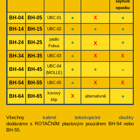
sejmutí
opasku
•
•
BH-04
BH-05
X
UBC-01
•
•
•
BH-14
BH-15
UBC-02
pádlo
•
•
BH-24
BH-25
X
Fobus
•
BH-34
BH-35
X
X
UBC-03
UBC-04
•
•
BH-44
BH-45
–
(MOLLE)
•
BH-54
BH-55
X
X
UBC-05
kovový
•
BH-64
BH-65
X
alternativně
klip
Všechny
kalené teleskopické obušky
dodáváme s ROTAČNÍM plastovým pouzdrem BH-54 nebo
BH-55.