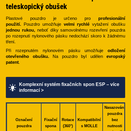
teleskopický obušek
Plastové pouzdro je určeno pro
profesionální
použití.
Pouzdro umožňuje
velmi rychlé
vytažení obušku
jednou rukou,
neboť díky samovolnému rozevření pouzdra
po rozepnutí nylonového pásku nedochází skoro k žádnému
tření.
Při rozepnutém nylonovém pásku umožňuje
odložení
otevřeného obušku.
Na pouzdro byl udělen
evropský
patent
.
Komplexní systém fixačních spon ESP – více
informací >
Nasazování
pouzdra
Označení
Fixační
Rotace
Kompatibilní
bez
pouzdra
spona
(360°)
s MOLLE
nutnosti