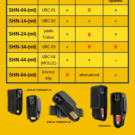
opasku
•
•
SHN-04-(ml)
X
UBC-01
•
•
•
SHN-14-(ml)
UBC-02
pádlo
•
•
SHN-24-(ml)
X
Fobus
•
SHN-34-(ml)
X
X
UBC-03
UBC-04
•
•
SHN-44-(ml)
–
(MOLLE)
kovový
•
SHN-64-(ml)
X
alternativně
klip