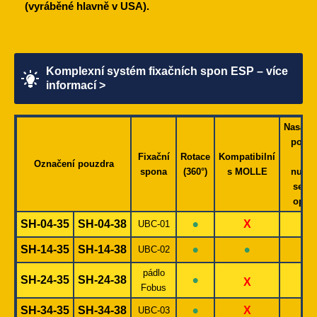
(vyráběné hlavně v USA).
Komplexní systém fixačních spon ESP – více
informací >
Nasazo
pouzd
Fixační
Rotace
Kompatibilní
bez
Označení pouzdra
spona
(360°)
s MOLLE
nutno
sejmu
opas
•
•
SH-04-35
SH-04-38
X
UBC-01
•
•
•
SH-14-35
SH-14-38
UBC-02
pádlo
•
•
SH-24-35
SH-24-38
X
Fobus
•
SH-34-35
SH-34-38
X
X
UBC-03