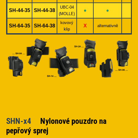
UBC-04
•
•
SH-44-35
SH-44-38
–
(MOLLE)
kovový
•
SH-64-35
SH-64-38
X
alternativně
klip
SHN-x4
Nylonové pouzdro na
pepřový sprej