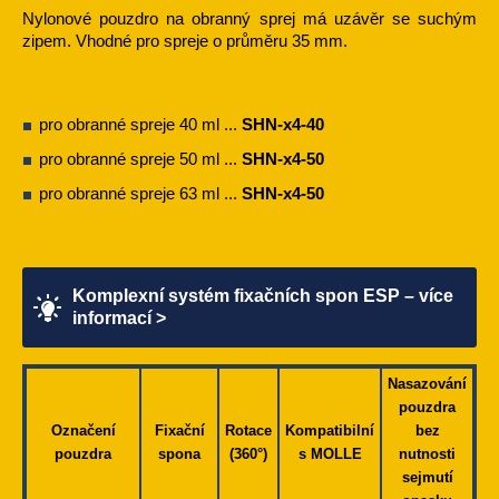
Nylonové pouzdro na obranný sprej má uzávěr se suchým
zipem. Vhodné pro spreje o průměru 35 mm.
pro obranné spreje 40 ml ...
SHN-x4-40
pro obranné spreje 50 ml ...
SHN-x4-50
pro obranné spreje 63 ml ...
SHN-x4-50
Komplexní systém fixačních spon ESP – více
informací >
Nasazování
pouzdra
Označení
Fixační
Rotace
Kompatibilní
bez
pouzdra
spona
(360°)
s MOLLE
nutnosti
sejmutí