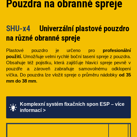
Pouzdra na obranné spreje
SHU-x4
Univerzální plastové pouzdro
na různé obranné spreje
Plastové pouzdro je určeno pro
profesionální
použití.
Umožňuje velmi rychlé boční tasení spreje z pouzdra.
Obsahuje též pojistku, která zajišťuje hlavici spreje pevně v
pouzdře a zároveň zabraňuje samovolnému odklopení
víčka. Do pouzdra lze vložit spreje o průměru nádobky
od 35
mm do 38 mm
.
Komplexní systém fixačních spon ESP – více
informací >