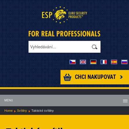
CHCI NAKUPOVAT
MENU
Home
Svítilny
Taktické svítilny