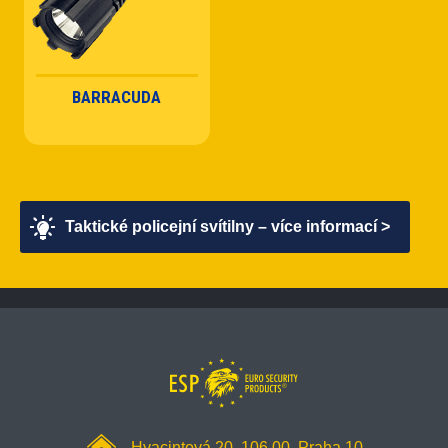
BARRACUDA
Taktické policejní svítilny – více informací >
Hyacintová 20, 106 00 Praha 10